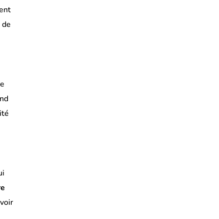
ment
t de
le
end
ité
ui
re
voir