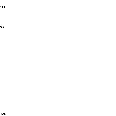
te
ce
ésir
 nos