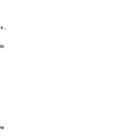
e ,
de
re