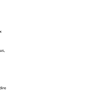
x
us,
dire